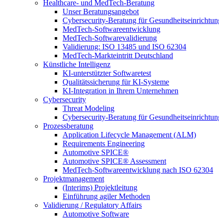
Healthcare- und MedTech-Beratung
Unser Beratungsangebot
Cybersecurity-Beratung für Gesundheitseinrichtu
MedTech-Softwareentwicklung
MedTech-Softwarevalidierung
Validierung: ISO 13485 und ISO 62304
MedTech-Markteintritt Deutschland
Künstliche Intelligenz
KI-unterstützter Softwaretest
Qualitätssicherung für KI-Systeme
KI-Integration in Ihrem Unternehmen
Cybersecurity
Threat Modeling
Cybersecurity-Beratung für Gesundheitseinrichtu
Prozessberatung
Application Lifecycle Management (ALM)
Requirements Engineering
Automotive SPICE®
Automotive SPICE® Assessment
MedTech-Softwareentwicklung nach ISO 62304
Projektmanagement
(Interims) Projektleitung
Einführung agiler Methoden
Validierung / Regulatory Affairs
Automotive Software