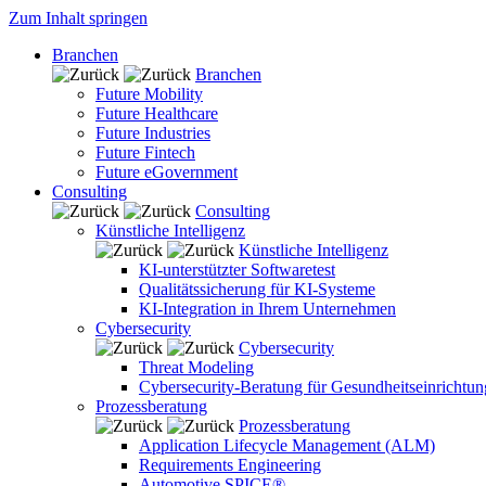
Zum Inhalt springen
Branchen
Branchen
Future Mobility
Future Healthcare
Future Industries
Future Fintech
Future eGovernment
Consulting
Consulting
Künstliche Intelligenz
Künstliche Intelligenz
KI-unterstützter Softwaretest
Qualitätssicherung für KI-Systeme
KI-Integration in Ihrem Unternehmen
Cybersecurity
Cybersecurity
Threat Modeling
Cybersecurity-Beratung für Gesundheitseinrichtu
Prozessberatung
Prozessberatung
Application Lifecycle Management (ALM)
Requirements Engineering
Automotive SPICE®