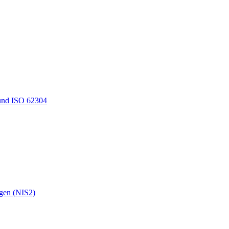
und ISO 62304
ngen (NIS2)