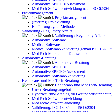
Automotive SPICE® Assessment
MedTech-Softwareentwicklung nach ISO 62304
Projektmanagement
Projektmanagement
(Interims) Projektleitung
Einführung agiler Methoden
Validierung / Regulatory Affairs
Validierung / Regulatory Affairs
Automotive Software
Medical Software
Medical Software-Validierung gemäß ISO 13485 
MedTech-Markteintritt Deutschland
Automotive-Beratung
Automotive-Beratung
Automotive SPICE®
Automotive SPICE® Assessment
Automotive Software-Validierung
Healthcare- und MedTech-Beratung
Healthcare- und MedTech-Beratung
Unser Beratungsangebot
Cybersecurity-Beratung für Gesundheitseinrichtu
MedTech-Softwareentwicklung
MedTech-Softwarevalidierung
Validierung: ISO 13485 und ISO 62304