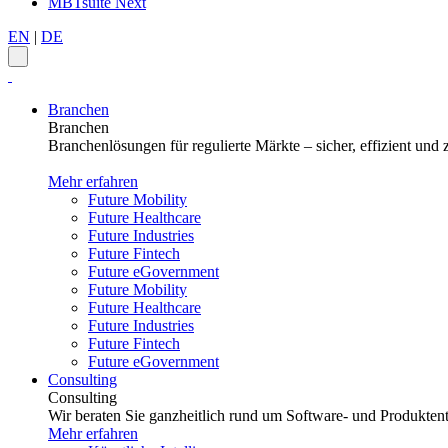
MBTsuite Next
EN
|
DE
Branchen
Branchen
Branchenlösungen für regulierte Märkte – sicher, effizient und z
Mehr erfahren
Future Mobility
Future Healthcare
Future Industries
Future Fintech
Future eGovernment
Future Mobility
Future Healthcare
Future Industries
Future Fintech
Future eGovernment
Consulting
Consulting
Wir beraten Sie ganzheitlich rund um Software- und Produktent
Mehr erfahren