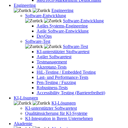
MedTech-Markteintritt Deutschland
Engineering
Engineering
Software-Entwicklung
Software-Entwicklung
Agiles Systems-Engineering
Agile Software-Entwicklung
DevOps
Software-Test
Software-Test
KI-unterstützter Stoftwaretest
Agiler Softwaretest
Testmanagement
Akzeptanz-Tests
HiL-Testing / Embedded Testing
Last- und Performance-Tests
Pen-Testing / Fuzzing
Robustness-Tests
Accessibility Testing (Barrierefreiheit)
KI-Lösungen
KI-Lösungen
KI-unterstützter Softwaretest
Qualitätssicherung für KI-Systeme
KI-Integration in Ihrem Unternehmen
Akademie