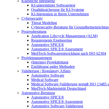
Künstliche Intelligenz
KI-unterstützter Softwaretest
Qualitätssicherung für KI-Systeme
KI-Integration in Ihrem Unternehmen
Cybersecurity
Threat Modeling
Cybersecurity-Beratung für Gesundheitseinrichtu
Prozessberatung
Application Lifecycle Management (ALM)
Requirements Engineering
Automotive SPICE®
Automotive SPICE® Assessment
MedTech-Softwareentwicklung nach ISO 62304
Projektmanagement
(Interims) Projektleitung
Einführung agiler Methoden
Validierung / Regulatory Affairs
Automotive Software
Medical Software
Medical Software-Validierung gemäß ISO 13485 
MedTech-Markteintritt Deutschland
Automotive-Beratung
Automotive SPICE®
Automotive SPICE® Assessment
Automotive Software-Validierung