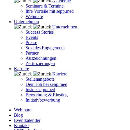
Akademie
Seminare & Termine
Ihre Vorteile mit sepp.med
Webinare
Unternehmen
Unternehmen
Success Stories
Events
Presse
Soziales Engagement
Partner
Auszeichnungen
Zertifizierungen
Karriere
Karriere
Stellenangebote
Dein Job bei sepp.med
Inside sepp.med
Bewerbung & Einstieg
Initiativbewerbung
Webinare
Blog
Eventkalender
Kontakt