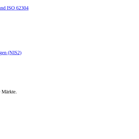
und ISO 62304
ngen (NIS2)
e Märkte.