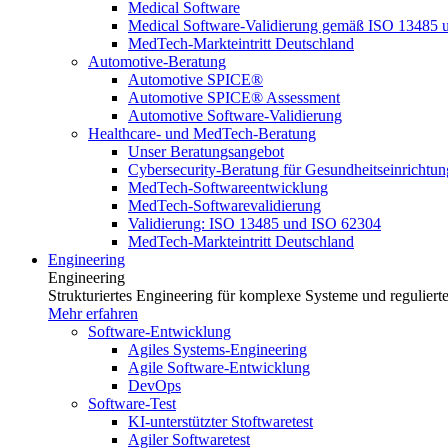
Medical Software
Medical Software-Validierung gemäß ISO 13485 
MedTech-Markteintritt Deutschland
Automotive-Beratung
Automotive SPICE®
Automotive SPICE® Assessment
Automotive Software-Validierung
Healthcare- und MedTech-Beratung
Unser Beratungsangebot
Cybersecurity-Beratung für Gesundheitseinrichtu
MedTech-Softwareentwicklung
MedTech-Softwarevalidierung
Validierung: ISO 13485 und ISO 62304
MedTech-Markteintritt Deutschland
Engineering
Engineering
Strukturiertes Engineering für komplexe Systeme und reguliert
Mehr erfahren
Software-Entwicklung
Agiles Systems-Engineering
Agile Software-Entwicklung
DevOps
Software-Test
KI-unterstützter Stoftwaretest
Agiler Softwaretest