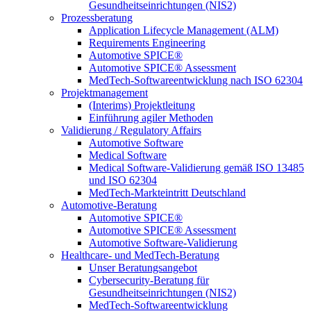
Gesundheitseinrichtungen (NIS2)
Prozessberatung
Application Lifecycle Management (ALM)
Requirements Engineering
Automotive SPICE®
Automotive SPICE® Assessment
MedTech-Softwareentwicklung nach ISO 62304
Projektmanagement
(Interims) Projektleitung
Einführung agiler Methoden
Validierung / Regulatory Affairs
Automotive Software
Medical Software
Medical Software-Validierung gemäß ISO 13485
und ISO 62304
MedTech-Markteintritt Deutschland
Automotive-Beratung
Automotive SPICE®
Automotive SPICE® Assessment
Automotive Software-Validierung
Healthcare- und MedTech-Beratung
Unser Beratungsangebot
Cybersecurity-Beratung für
Gesundheitseinrichtungen (NIS2)
MedTech-Softwareentwicklung