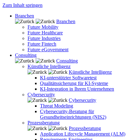
Zum Inhalt springen
Branchen
Branchen
Future Mobility
Future Healthcare
Future Industries
Future Fintech
Future eGovernment
Consulting
Consulting
Künstliche Intelligenz
Künstliche Intelligenz
KI-unterstützter Softwaretest
Qualitätssicherung für KI-Systeme
KI-Integration in Ihrem Unternehmen
Cybersecurity
Cybersecurity
Threat Modeling
Cybersecurity-Beratung für
Gesundheitseinrichtungen (NIS2)
Prozessberatung
Prozessberatung
Application Lifecycle Management (ALM)
Requirements Engineering