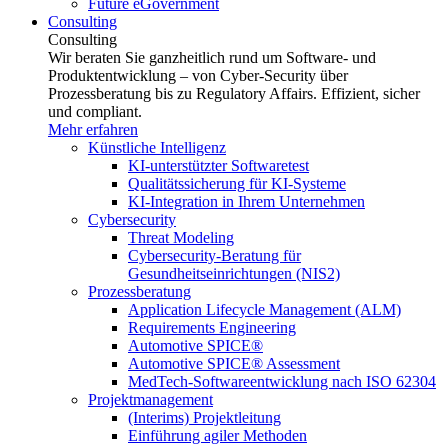
Future eGovernment
Consulting
Consulting
Wir beraten Sie ganzheitlich rund um Software- und
Produktentwicklung – von Cyber-Security über
Prozessberatung bis zu Regulatory Affairs. Effizient, sicher
und compliant.
Mehr erfahren
Künstliche Intelligenz
KI-unterstützter Softwaretest
Qualitätssicherung für KI-Systeme
KI-Integration in Ihrem Unternehmen
Cybersecurity
Threat Modeling
Cybersecurity-Beratung für
Gesundheitseinrichtungen (NIS2)
Prozessberatung
Application Lifecycle Management (ALM)
Requirements Engineering
Automotive SPICE®
Automotive SPICE® Assessment
MedTech-Softwareentwicklung nach ISO 62304
Projektmanagement
(Interims) Projektleitung
Einführung agiler Methoden