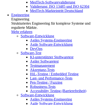
MedTech-Softwarevalidierung
Validierung: ISO 13485 und ISO 62304
MedTech-Markteintritt Deutschland
Engineering
Engineering
Strukturiertes Engineering für komplexe Systeme und
regulierte Märkte.
Mehr erfahren
Software-Entwicklung
Agiles Systems-Engineering
Agile Software-Entwicklung
DevOps
Software-Test
KI-unterstützter Stoftwaretest
Agiler Softwaretest
Testmanagement
Akzeptanz-Tests
HiL-Testing / Embedded Testing
Last- und Performance-Tests
Pen-Testing / Fuzzing
Robustness-Tests
Accessibility Testing (Barrierefreiheit)
Software-Entwicklung
Agiles Systems-Engineering
Agile Software-Entwicklung