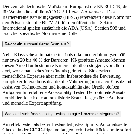
Der zentrale technische Maßstab in Europa ist die EN 301 549, die
für Webinhalte auf die WCAG 2.1 Level AA verweist. Das
Barrierefreiheitsstärkungsgesetz (BFSG) referenziert diese Norm für
den Privatsektor, die BITV 2.0 für den öffentlichen Sektor.
International spielen zusätzlich die ADA (USA), Section 508 und
branchenspezifische Normen eine Rolle.
Reicht ein automatisierter Scan aus?
Nein. Klassische automatisierte Tools erkennen erfahrungsgemäß
nur etwa 20 bis 40 % der Barrieren. KI-gestützte Ansätze können
diesen Anteil für bestimmte Kriterien deutlich steigern, vor allem
dort, wo semantisches Verständnis gefragt ist. Sie ersetzen
menschliche Expertise aber nicht: Insbesondere die Bewertung
komplexer Interaktionsabläufe, die Validierung im realen Einsatz mit
assistiven Technologien und kontextabhängige Urteile bleiben
Aufgaben für erfahrene Accessibility-Tester. Der optimale Ansatz
kombiniert klassische automatisierte Scans, KI-gestützte Analyse
und manuelle Expertenprüfung.
Wie lässt sich Accessibility Testing in agile Prozesse integrieren?
Am effektivsten als fester Bestandteil jedes Sprints: Automatisierte
Checks in der CI/CD-Pipeline fangen technische Rückschritte sofort