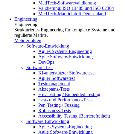
MedTech-Softwarevalidierung
Validierung: ISO 13485 und ISO 62304
MedTech-Markteintritt Deutschland
Engineering
Engineering
Strukturiertes Engineering für komplexe Systeme und
regulierte Märkte.
Mehr erfahren
Software-Entwicklung
Agiles Systems-Engineering
Agile Software-Entwicklung
DevOps
Software-Test
KI-unterstützter Stoftwaretest
Agiler Softwaretest
Testmanagement
Akzeptanz-Tests
HiL-Testing / Embedded Testing
Last- und Performance-Tests
Pen-Testing / Fuzzing
Robustness-Tests
Accessibility Testing (Barrierefreiheit)
Software-Entwicklung
Agiles Systems-Engineering
Agile Software-Entwicklung