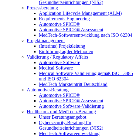
Gesundheitseinrichtungen (NIS2)
Prozessberatung
Application Lifecycle Management (ALM)
Requirements Engineering
Automotive SPICE®
Automotive SPICE® Assessment
MedTech-Softwareentwicklung nach ISO 62304
Projektmanagement
(Interims) Projektleitung
Einführung agiler Methoden
Validierung / Regulatory Affairs
Automotive Software
Medical Software
Medical Software-Validierung gemäß ISO 13485
und ISO 62304
MedTech-Markteintritt Deutschland
Automotive-Beratung
Automotive SPICE®
Automotive SPICE® Assessment
Automotive Software-Validierung
Healthcare- und MedTech-Beratung
Unser Beratungsangebot
Cybersecurity-Beratung für
Gesundheitseinrichtungen (NIS2)
MedTech-Softwareentwicklung