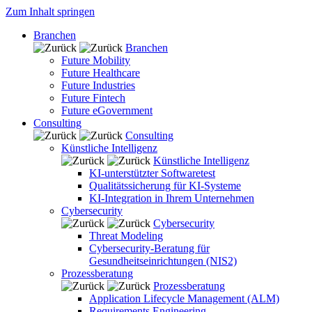
Zum Inhalt springen
Branchen
Branchen
Future Mobility
Future Healthcare
Future Industries
Future Fintech
Future eGovernment
Consulting
Consulting
Künstliche Intelligenz
Künstliche Intelligenz
KI-unterstützter Softwaretest
Qualitätssicherung für KI-Systeme
KI-Integration in Ihrem Unternehmen
Cybersecurity
Cybersecurity
Threat Modeling
Cybersecurity-Beratung für
Gesundheitseinrichtungen (NIS2)
Prozessberatung
Prozessberatung
Application Lifecycle Management (ALM)
Requirements Engineering