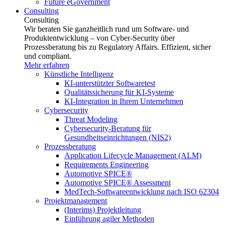
Future eGovernment
Consulting
Consulting
Wir beraten Sie ganzheitlich rund um Software- und
Produktentwicklung – von Cyber-Security über
Prozessberatung bis zu Regulatory Affairs. Effizient, sicher
und compliant.
Mehr erfahren
Künstliche Intelligenz
KI-unterstützter Softwaretest
Qualitätssicherung für KI-Systeme
KI-Integration in Ihrem Unternehmen
Cybersecurity
Threat Modeling
Cybersecurity-Beratung für
Gesundheitseinrichtungen (NIS2)
Prozessberatung
Application Lifecycle Management (ALM)
Requirements Engineering
Automotive SPICE®
Automotive SPICE® Assessment
MedTech-Softwareentwicklung nach ISO 62304
Projektmanagement
(Interims) Projektleitung
Einführung agiler Methoden