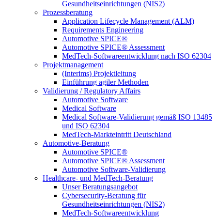
Gesundheitseinrichtungen (NIS2)
Prozessberatung
Application Lifecycle Management (ALM)
Requirements Engineering
Automotive SPICE®
Automotive SPICE® Assessment
MedTech-Softwareentwicklung nach ISO 62304
Projektmanagement
(Interims) Projektleitung
Einführung agiler Methoden
Validierung / Regulatory Affairs
Automotive Software
Medical Software
Medical Software-Validierung gemäß ISO 13485
und ISO 62304
MedTech-Markteintritt Deutschland
Automotive-Beratung
Automotive SPICE®
Automotive SPICE® Assessment
Automotive Software-Validierung
Healthcare- und MedTech-Beratung
Unser Beratungsangebot
Cybersecurity-Beratung für
Gesundheitseinrichtungen (NIS2)
MedTech-Softwareentwicklung