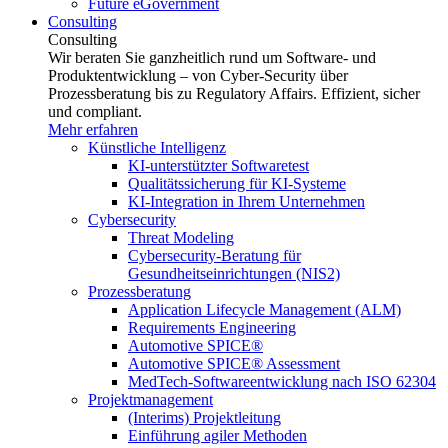
Future eGovernment
Consulting
Consulting
Wir beraten Sie ganzheitlich rund um Software- und
Produktentwicklung – von Cyber-Security über
Prozessberatung bis zu Regulatory Affairs. Effizient, sicher
und compliant.
Mehr erfahren
Künstliche Intelligenz
KI-unterstützter Softwaretest
Qualitätssicherung für KI-Systeme
KI-Integration in Ihrem Unternehmen
Cybersecurity
Threat Modeling
Cybersecurity-Beratung für
Gesundheitseinrichtungen (NIS2)
Prozessberatung
Application Lifecycle Management (ALM)
Requirements Engineering
Automotive SPICE®
Automotive SPICE® Assessment
MedTech-Softwareentwicklung nach ISO 62304
Projektmanagement
(Interims) Projektleitung
Einführung agiler Methoden