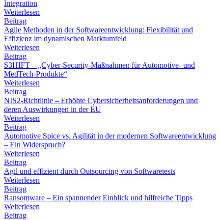
Integration
Weiterlesen
Beitrag
Agile Methoden in der Softwareentwicklung: Flexibilität und
Effizienz im dynamischen Marktumfeld
Weiterlesen
Beitrag
S3HIFT – „Cyber-Security-Maßnahmen für Automotive- und
MedTech-Produkte“
Weiterlesen
Beitrag
NIS2-Richtlinie – Erhöhte Cybersicherheitsanforderungen und
deren Auswirkungen in der EU
Weiterlesen
Beitrag
Automotive Spice vs. Agilität in der modernen Softwareentwicklung
– Ein Widerspruch?
Weiterlesen
Beitrag
Agil und effizient durch Outsourcing von Softwaretests
Weiterlesen
Beitrag
Ransomware – Ein spannender Einblick und hilfreiche Tipps
Weiterlesen
Beitrag