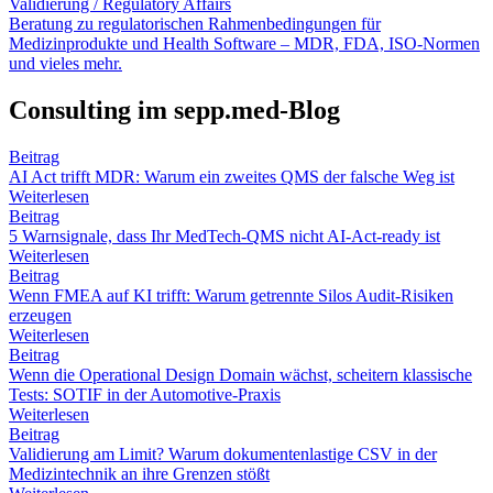
Validierung / Regulatory Affairs
Beratung zu regulatorischen Rahmenbedingungen für
Medizinprodukte und Health Software – MDR, FDA, ISO-Normen
und vieles mehr.
Consulting im sepp.med-Blog
Beitrag
AI Act trifft MDR: Warum ein zweites QMS der falsche Weg ist
Weiterlesen
Beitrag
5 Warnsignale, dass Ihr MedTech-QMS nicht AI-Act-ready ist
Weiterlesen
Beitrag
Wenn FMEA auf KI trifft: Warum getrennte Silos Audit-Risiken
erzeugen
Weiterlesen
Beitrag
Wenn die Operational Design Domain wächst, scheitern klassische
Tests: SOTIF in der Automotive-Praxis
Weiterlesen
Beitrag
Validierung am Limit? Warum dokumentenlastige CSV in der
Medizintechnik an ihre Grenzen stößt