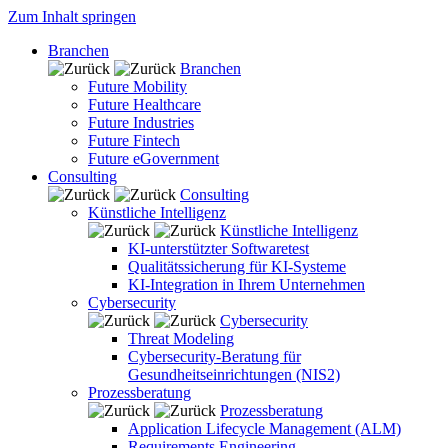
Zum Inhalt springen
Branchen
Branchen
Future Mobility
Future Healthcare
Future Industries
Future Fintech
Future eGovernment
Consulting
Consulting
Künstliche Intelligenz
Künstliche Intelligenz
KI-unterstützter Softwaretest
Qualitätssicherung für KI-Systeme
KI-Integration in Ihrem Unternehmen
Cybersecurity
Cybersecurity
Threat Modeling
Cybersecurity-Beratung für
Gesundheitseinrichtungen (NIS2)
Prozessberatung
Prozessberatung
Application Lifecycle Management (ALM)
Requirements Engineering