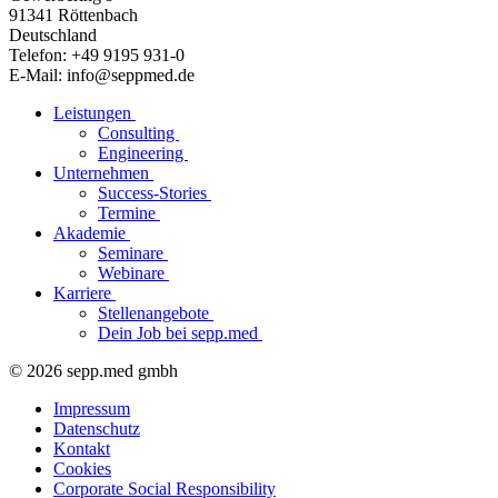
91341 Röttenbach
Deutschland
Telefon: +49 9195 931-0
E-Mail: info@seppmed.de
Leistungen
Consulting
Engineering
Unternehmen
Success-Stories
Termine
Akademie
Seminare
Webinare
Karriere
Stellenangebote
Dein Job bei sepp.med
© 2026 sepp.med gmbh
Impressum
Datenschutz
Kontakt
Cookies
Corporate Social Responsibility