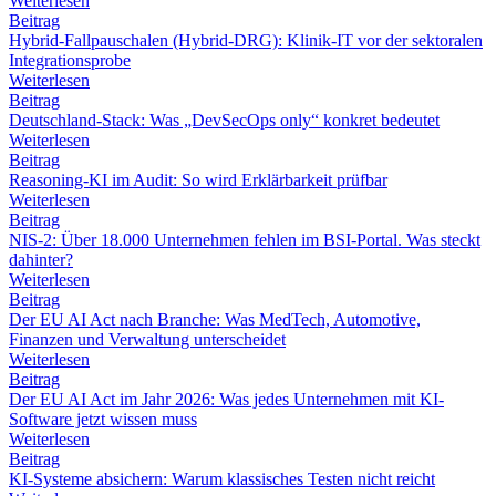
Weiterlesen
Beitrag
Hybrid-Fallpauschalen (Hybrid-DRG): Klinik-IT vor der sektoralen
Integrationsprobe
Weiterlesen
Beitrag
Deutschland-Stack: Was „DevSecOps only“ konkret bedeutet
Weiterlesen
Beitrag
Reasoning-KI im Audit: So wird Erklärbarkeit prüfbar
Weiterlesen
Beitrag
NIS-2: Über 18.000 Unternehmen fehlen im BSI-Portal. Was steckt
dahinter?
Weiterlesen
Beitrag
Der EU AI Act nach Branche: Was MedTech, Automotive,
Finanzen und Verwaltung unterscheidet
Weiterlesen
Beitrag
Der EU AI Act im Jahr 2026: Was jedes Unternehmen mit KI-
Software jetzt wissen muss
Weiterlesen
Beitrag
KI-Systeme absichern: Warum klassisches Testen nicht reicht