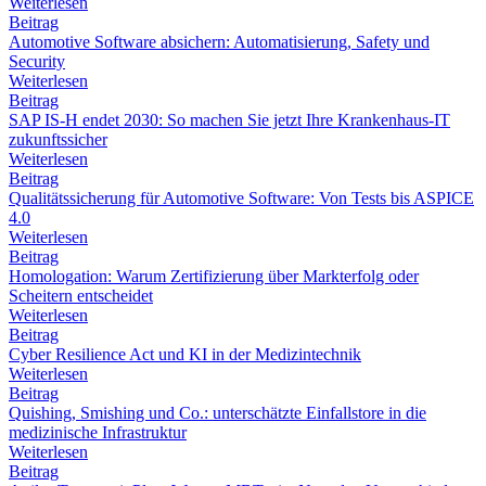
Weiterlesen
Beitrag
Automotive Software absichern: Automatisierung, Safety und
Security
Weiterlesen
Beitrag
SAP IS-H endet 2030: So machen Sie jetzt Ihre Krankenhaus-IT
zukunftssicher
Weiterlesen
Beitrag
Qualitätssicherung für Automotive Software: Von Tests bis ASPICE
4.0
Weiterlesen
Beitrag
Homologation: Warum Zertifizierung über Markterfolg oder
Scheitern entscheidet
Weiterlesen
Beitrag
Cyber Resilience Act und KI in der Medizintechnik
Weiterlesen
Beitrag
Quishing, Smishing und Co.: unterschätzte Einfallstore in die
medizinische Infrastruktur
Weiterlesen
Beitrag