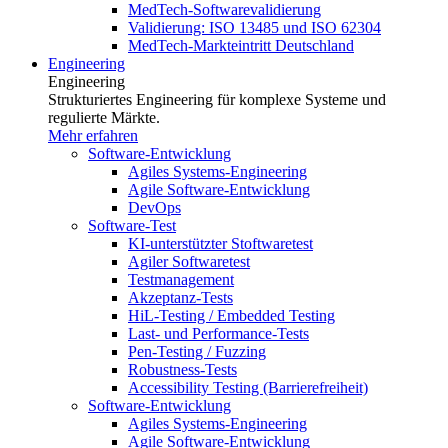
MedTech-Softwarevalidierung
Validierung: ISO 13485 und ISO 62304
MedTech-Markteintritt Deutschland
Engineering
Engineering
Strukturiertes Engineering für komplexe Systeme und
regulierte Märkte.
Mehr erfahren
Software-Entwicklung
Agiles Systems-Engineering
Agile Software-Entwicklung
DevOps
Software-Test
KI-unterstützter Stoftwaretest
Agiler Softwaretest
Testmanagement
Akzeptanz-Tests
HiL-Testing / Embedded Testing
Last- und Performance-Tests
Pen-Testing / Fuzzing
Robustness-Tests
Accessibility Testing (Barrierefreiheit)
Software-Entwicklung
Agiles Systems-Engineering
Agile Software-Entwicklung