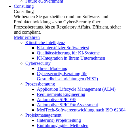
Future eGovernment
Consulting
Consulting
Wir beraten Sie ganzheitlich rund um Software- und
Produktentwicklung – von Cyber-Security über
Prozessberatung bis zu Regulatory Affairs. Effizient, sicher
und compliant.
Mehr erfahren
Künstliche Intelligenz
KI-unterstützter Softwaretest
Qualitätssicherung für KI-Systeme
KI-Integration in Ihrem Unternehmen
Cybersecurity
Threat Modeling
Cybersecurity-Beratung für
Gesundheitseinrichtungen (NIS2)
Prozessberatung
Application Lifecycle Management (ALM)
Requirements Engineering
Automotive SPICE®
Automotive SPICE® Assessment
MedTech-Softwareentwicklung nach ISO 62304
Projektmanagement
(Interims) Projektleitung
Einführung agiler Methoden