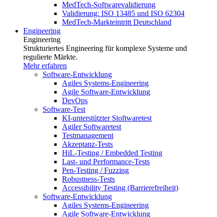
MedTech-Softwarevalidierung
Validierung: ISO 13485 und ISO 62304
MedTech-Markteintritt Deutschland
Engineering
Engineering
Strukturiertes Engineering für komplexe Systeme und
regulierte Märkte.
Mehr erfahren
Software-Entwicklung
Agiles Systems-Engineering
Agile Software-Entwicklung
DevOps
Software-Test
KI-unterstützter Stoftwaretest
Agiler Softwaretest
Testmanagement
Akzeptanz-Tests
HiL-Testing / Embedded Testing
Last- und Performance-Tests
Pen-Testing / Fuzzing
Robustness-Tests
Accessibility Testing (Barrierefreiheit)
Software-Entwicklung
Agiles Systems-Engineering
Agile Software-Entwicklung