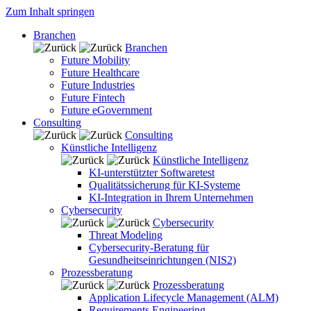
Zum Inhalt springen
Branchen
Branchen
Future Mobility
Future Healthcare
Future Industries
Future Fintech
Future eGovernment
Consulting
Consulting
Künstliche Intelligenz
Künstliche Intelligenz
KI-unterstützter Softwaretest
Qualitätssicherung für KI-Systeme
KI-Integration in Ihrem Unternehmen
Cybersecurity
Cybersecurity
Threat Modeling
Cybersecurity-Beratung für
Gesundheitseinrichtungen (NIS2)
Prozessberatung
Prozessberatung
Application Lifecycle Management (ALM)
Requirements Engineering