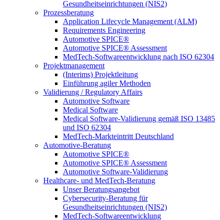
Gesundheitseinrichtungen (NIS2)
Prozessberatung
Application Lifecycle Management (ALM)
Requirements Engineering
Automotive SPICE®
Automotive SPICE® Assessment
MedTech-Softwareentwicklung nach ISO 62304
Projektmanagement
(Interims) Projektleitung
Einführung agiler Methoden
Validierung / Regulatory Affairs
Automotive Software
Medical Software
Medical Software-Validierung gemäß ISO 13485
und ISO 62304
MedTech-Markteintritt Deutschland
Automotive-Beratung
Automotive SPICE®
Automotive SPICE® Assessment
Automotive Software-Validierung
Healthcare- und MedTech-Beratung
Unser Beratungsangebot
Cybersecurity-Beratung für
Gesundheitseinrichtungen (NIS2)
MedTech-Softwareentwicklung