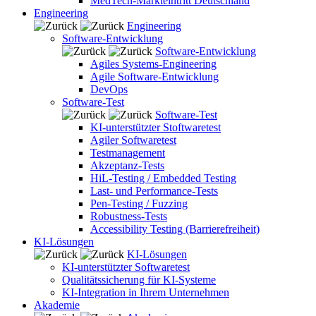
MedTech-Markteintritt Deutschland
Engineering
Engineering
Software-Entwicklung
Software-Entwicklung
Agiles Systems-Engineering
Agile Software-Entwicklung
DevOps
Software-Test
Software-Test
KI-unterstützter Stoftwaretest
Agiler Softwaretest
Testmanagement
Akzeptanz-Tests
HiL-Testing / Embedded Testing
Last- und Performance-Tests
Pen-Testing / Fuzzing
Robustness-Tests
Accessibility Testing (Barrierefreiheit)
KI-Lösungen
KI-Lösungen
KI-unterstützter Softwaretest
Qualitätssicherung für KI-Systeme
KI-Integration in Ihrem Unternehmen
Akademie