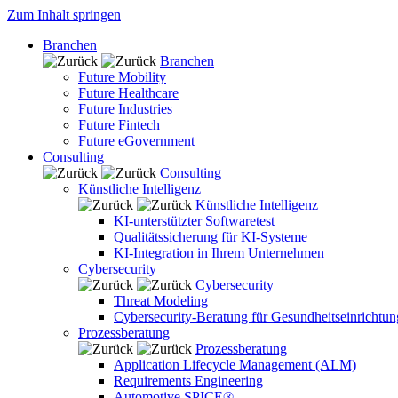
Zum Inhalt springen
Branchen
Branchen
Future Mobility
Future Healthcare
Future Industries
Future Fintech
Future eGovernment
Consulting
Consulting
Künstliche Intelligenz
Künstliche Intelligenz
KI-unterstützter Softwaretest
Qualitätssicherung für KI-Systeme
KI-Integration in Ihrem Unternehmen
Cybersecurity
Cybersecurity
Threat Modeling
Cybersecurity-Beratung für Gesundheitseinrichtu
Prozessberatung
Prozessberatung
Application Lifecycle Management (ALM)
Requirements Engineering
Automotive SPICE®