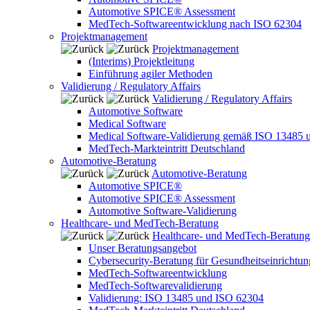
Automotive SPICE® Assessment
MedTech-Softwareentwicklung nach ISO 62304
Projektmanagement
Projektmanagement
(Interims) Projektleitung
Einführung agiler Methoden
Validierung / Regulatory Affairs
Validierung / Regulatory Affairs
Automotive Software
Medical Software
Medical Software-Validierung gemäß ISO 13485 
MedTech-Markteintritt Deutschland
Automotive-Beratung
Automotive-Beratung
Automotive SPICE®
Automotive SPICE® Assessment
Automotive Software-Validierung
Healthcare- und MedTech-Beratung
Healthcare- und MedTech-Beratung
Unser Beratungsangebot
Cybersecurity-Beratung für Gesundheitseinrichtu
MedTech-Softwareentwicklung
MedTech-Softwarevalidierung
Validierung: ISO 13485 und ISO 62304