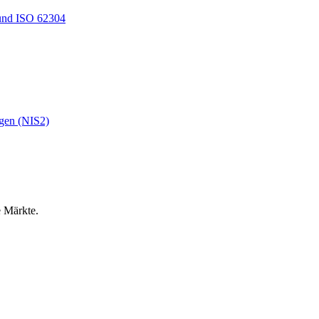
und ISO 62304
ngen (NIS2)
e Märkte.