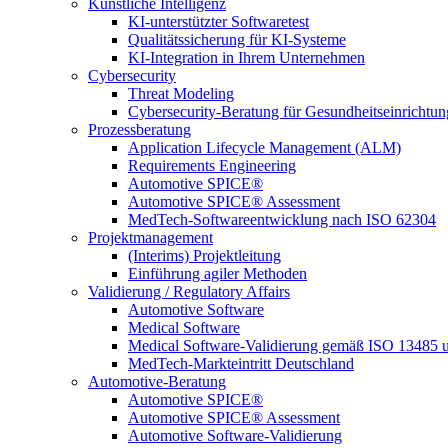
Künstliche Intelligenz
KI-unterstützter Softwaretest
Qualitätssicherung für KI-Systeme
KI-Integration in Ihrem Unternehmen
Cybersecurity
Threat Modeling
Cybersecurity-Beratung für Gesundheitseinrichtu
Prozessberatung
Application Lifecycle Management (ALM)
Requirements Engineering
Automotive SPICE®
Automotive SPICE® Assessment
MedTech-Softwareentwicklung nach ISO 62304
Projektmanagement
(Interims) Projektleitung
Einführung agiler Methoden
Validierung / Regulatory Affairs
Automotive Software
Medical Software
Medical Software-Validierung gemäß ISO 13485 
MedTech-Markteintritt Deutschland
Automotive-Beratung
Automotive SPICE®
Automotive SPICE® Assessment
Automotive Software-Validierung