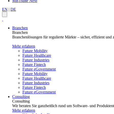
MBTsuite Next
EN
|
DE
Branchen
Branchen
Branchenlösungen für regulierte Märkte – sicher, effizient und z
Mehr erfahren
Future Mobility
Future Healthcare
Future Industries
Future Fintech
Future eGovernment
Future Mobility
Future Healthcare
Future Industries
Future Fintech
Future eGovernment
Consulting
Consulting
Wir beraten Sie ganzheitlich rund um Software- und Produktent
Mehr erfahren