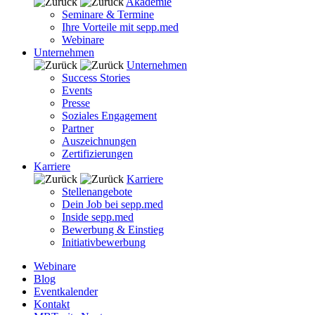
Akademie
Seminare & Termine
Ihre Vorteile mit sepp.med
Webinare
Unternehmen
Unternehmen
Success Stories
Events
Presse
Soziales Engagement
Partner
Auszeichnungen
Zertifizierungen
Karriere
Karriere
Stellenangebote
Dein Job bei sepp.med
Inside sepp.med
Bewerbung & Einstieg
Initiativbewerbung
Webinare
Blog
Eventkalender
Kontakt