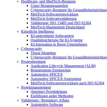
Healthcare- und MedTech-Beratung
Unser Beratungsangebot
Cybersecurity-Beratung für Gesundheitseinrichtu
MedTech-Softwareentwicklung
MedTech-Softwarevalidierung
Validierung: ISO 13485 und ISO 62304
MedTech-Markteintritt Deutschland
Künstliche Intelligenz
KI-unterstützter Softwaretest
Qualitätssicherung für KI-Systeme
KI-Integration in Ihrem Unternehmen
Cybersecurity
Threat Modeling
Cybersecurity-Beratung für Gesundheitseinrichtu
Prozessberatung
Application Lifecycle Management (ALM)
Requirements Engineering
Automotive SPICE®
Automotive SPICE® Assessment
MedTech-Softwareentwicklung nach ISO 62304
Projektmanagement
(Interims) Projektleitung
Einführung agiler Methoden
Validierung / Regulatory Affairs
Automotive Software