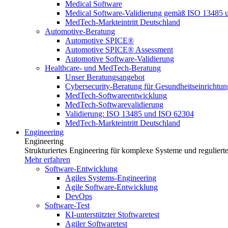
Medical Software
Medical Software-Validierung gemäß ISO 13485 
MedTech-Markteintritt Deutschland
Automotive-Beratung
Automotive SPICE®
Automotive SPICE® Assessment
Automotive Software-Validierung
Healthcare- und MedTech-Beratung
Unser Beratungsangebot
Cybersecurity-Beratung für Gesundheitseinrichtu
MedTech-Softwareentwicklung
MedTech-Softwarevalidierung
Validierung: ISO 13485 und ISO 62304
MedTech-Markteintritt Deutschland
Engineering
Engineering
Strukturiertes Engineering für komplexe Systeme und reguliert
Mehr erfahren
Software-Entwicklung
Agiles Systems-Engineering
Agile Software-Entwicklung
DevOps
Software-Test
KI-unterstützter Stoftwaretest
Agiler Softwaretest