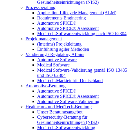
Gesundheitseinrichtungen (NIS2)
Prozessberatung
Application Lifecycle Management (ALM)
Requirements Engineering
Automotive SPICE®
Automotive SPICE® Assessment
MedTech-Softwareentwicklung nach ISO 62304
Projektmanagement
(Interims) Projektleitung
Einführung agiler Methoden
Validierung / Regulatory Affairs
Automotive Software
Medical Software
Medical Software-Validierung gemäß ISO 13485
und ISO 62304
MedTech-Markteintritt Deutschland
Automotive-Beratung
Automotive SPICE®
Automotive SPICE® Assessment
Automotive Software-Validierung
Healthcare- und MedTech-Beratung
Unser Beratungsangebot
Cybersecurity-Beratung für
Gesundheitseinrichtungen (NIS2)
MedTech-Softwareentwicklung