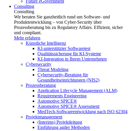
Future eGovernment
Consulting
Consulting
Wir beraten Sie ganzheitlich rund um Software- und
Produktentwicklung – von Cyber-Security über
Prozessberatung bis zu Regulatory Affairs. Effizient, sicher
und compliant.
Mehr erfahren
Künstliche Intelligenz
KI-unterstützter Softwaretest
Qualitätssicherung für KI-Systeme
KI-Integration in Ihrem Unternehmen
Cybersecurity
Threat Modeling
Cybersecurity-Beratung für
Gesundheitseinrichtungen (NIS2)
Prozessberatung
Application Lifecycle Management (ALM)
Requirements Engineering
Automotive SPICE®
Automotive SPICE® Assessment
MedTech-Softwareentwicklung nach ISO 62304
Projektmanagement
(Interims) Projektleitung
Einführung agiler Methoden