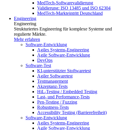
MedTech-Softwarevalidierung
Validierung: ISO 13485 und ISO 62304
MedTech-Markteintritt Deutschland
Engineering
Engineering
Strukturiertes Engineering für komplexe Systeme und
regulierte Märkte.
Mehr erfahren
Software-Entwicklung
Agiles Systems-Engineering
Agile Software-Entwicklung
DevOps
Software-Test
KI-unterstützter Stoftwaretest
Agiler Softwaretest
Testmanagement
Akzeptanz-Tests
HiL-Testing / Embedded Testing
Last- und Performance-Tests
Pen-Testing / Fuzzing
Robustness-Tests
Accessibility Testing (Barrierefreiheit)
Software-Entwicklung
Agiles Systems-Engineering
Agile Software-Entwicklung