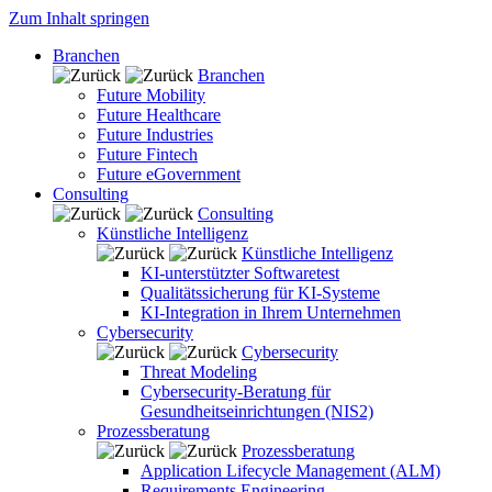
Zum Inhalt springen
Branchen
Branchen
Future Mobility
Future Healthcare
Future Industries
Future Fintech
Future eGovernment
Consulting
Consulting
Künstliche Intelligenz
Künstliche Intelligenz
KI-unterstützter Softwaretest
Qualitätssicherung für KI-Systeme
KI-Integration in Ihrem Unternehmen
Cybersecurity
Cybersecurity
Threat Modeling
Cybersecurity-Beratung für
Gesundheitseinrichtungen (NIS2)
Prozessberatung
Prozessberatung
Application Lifecycle Management (ALM)
Requirements Engineering