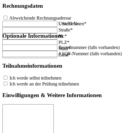
Rechnungsdaten
Abweichende Rechnungsadresse
Unternehmen*
USt-ID Nr.
Straße*
Optionale Informationen
Nr.*
PLZ*
Bestellnummer (falls vorhanden)
Stadt*
ASQF-Nummer (falls vorhanden)
Land*
Teilnahmeinformationen
Ich werde selbst teilnehmen
Ich werde an der Prüfung teilnehmen
Einwilligungen & Weitere Informationen