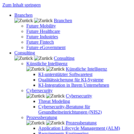
Zum Inhalt springen
Branchen
Branchen
Future Mobility
Future Healthcare
Future Industries
Future Fintech
Future eGovernment
Consulting
Consulting
Künstliche Intelligenz
Künstliche Intelligenz
KI-unterstützter Softwaretest
Qualitätssicherung für KI-Systeme
KI-Integration in Ihrem Unternehmen
Cybersecurity
Cybersecurity
Threat Modeling
Cybersecurity-Beratung für
Gesundheitseinrichtungen (NIS2)
Prozessberatung
Prozessberatung
Application Lifecycle Management (ALM)
Requirements Engineering