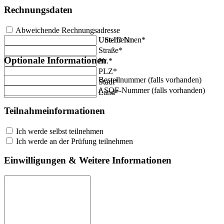
Rechnungsdaten
Abweichende Rechnungsadresse
Unternehmen*
USt-ID Nr.
Straße*
Optionale Informationen
Nr.*
PLZ*
Bestellnummer (falls vorhanden)
Stadt*
ASQF-Nummer (falls vorhanden)
Land*
Teilnahmeinformationen
Ich werde selbst teilnehmen
Ich werde an der Prüfung teilnehmen
Einwilligungen & Weitere Informationen