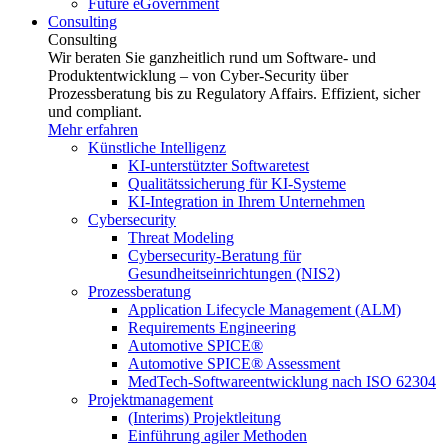
Future eGovernment
Consulting
Consulting
Wir beraten Sie ganzheitlich rund um Software- und
Produktentwicklung – von Cyber-Security über
Prozessberatung bis zu Regulatory Affairs. Effizient, sicher
und compliant.
Mehr erfahren
Künstliche Intelligenz
KI-unterstützter Softwaretest
Qualitätssicherung für KI-Systeme
KI-Integration in Ihrem Unternehmen
Cybersecurity
Threat Modeling
Cybersecurity-Beratung für
Gesundheitseinrichtungen (NIS2)
Prozessberatung
Application Lifecycle Management (ALM)
Requirements Engineering
Automotive SPICE®
Automotive SPICE® Assessment
MedTech-Softwareentwicklung nach ISO 62304
Projektmanagement
(Interims) Projektleitung
Einführung agiler Methoden