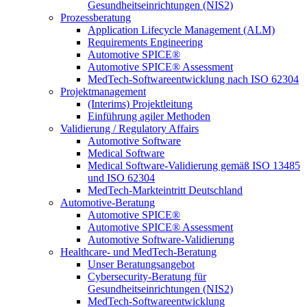
Gesundheitseinrichtungen (NIS2)
Prozessberatung
Application Lifecycle Management (ALM)
Requirements Engineering
Automotive SPICE®
Automotive SPICE® Assessment
MedTech-Softwareentwicklung nach ISO 62304
Projektmanagement
(Interims) Projektleitung
Einführung agiler Methoden
Validierung / Regulatory Affairs
Automotive Software
Medical Software
Medical Software-Validierung gemäß ISO 13485
und ISO 62304
MedTech-Markteintritt Deutschland
Automotive-Beratung
Automotive SPICE®
Automotive SPICE® Assessment
Automotive Software-Validierung
Healthcare- und MedTech-Beratung
Unser Beratungsangebot
Cybersecurity-Beratung für
Gesundheitseinrichtungen (NIS2)
MedTech-Softwareentwicklung