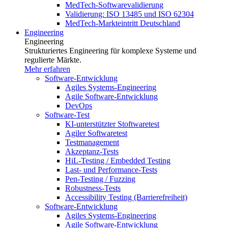
MedTech-Softwarevalidierung
Validierung: ISO 13485 und ISO 62304
MedTech-Markteintritt Deutschland
Engineering
Engineering
Strukturiertes Engineering für komplexe Systeme und
regulierte Märkte.
Mehr erfahren
Software-Entwicklung
Agiles Systems-Engineering
Agile Software-Entwicklung
DevOps
Software-Test
KI-unterstützter Stoftwaretest
Agiler Softwaretest
Testmanagement
Akzeptanz-Tests
HiL-Testing / Embedded Testing
Last- und Performance-Tests
Pen-Testing / Fuzzing
Robustness-Tests
Accessibility Testing (Barrierefreiheit)
Software-Entwicklung
Agiles Systems-Engineering
Agile Software-Entwicklung