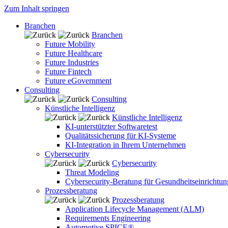
Zum Inhalt springen
Branchen
Branchen
Future Mobility
Future Healthcare
Future Industries
Future Fintech
Future eGovernment
Consulting
Consulting
Künstliche Intelligenz
Künstliche Intelligenz
KI-unterstützter Softwaretest
Qualitätssicherung für KI-Systeme
KI-Integration in Ihrem Unternehmen
Cybersecurity
Cybersecurity
Threat Modeling
Cybersecurity-Beratung für Gesundheitseinrichtu
Prozessberatung
Prozessberatung
Application Lifecycle Management (ALM)
Requirements Engineering
Automotive SPICE®