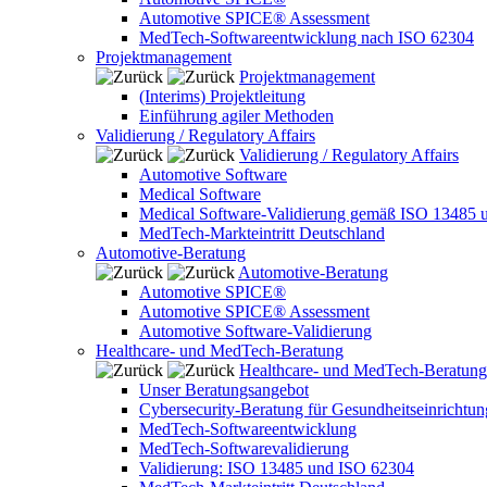
Automotive SPICE® Assessment
MedTech-Softwareentwicklung nach ISO 62304
Projektmanagement
Projektmanagement
(Interims) Projektleitung
Einführung agiler Methoden
Validierung / Regulatory Affairs
Validierung / Regulatory Affairs
Automotive Software
Medical Software
Medical Software-Validierung gemäß ISO 13485 
MedTech-Markteintritt Deutschland
Automotive-Beratung
Automotive-Beratung
Automotive SPICE®
Automotive SPICE® Assessment
Automotive Software-Validierung
Healthcare- und MedTech-Beratung
Healthcare- und MedTech-Beratung
Unser Beratungsangebot
Cybersecurity-Beratung für Gesundheitseinrichtu
MedTech-Softwareentwicklung
MedTech-Softwarevalidierung
Validierung: ISO 13485 und ISO 62304