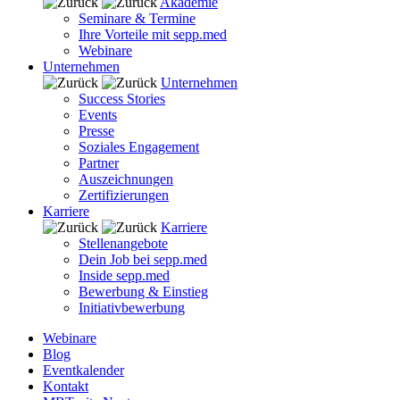
Akademie
Seminare & Termine
Ihre Vorteile mit sepp.med
Webinare
Unternehmen
Unternehmen
Success Stories
Events
Presse
Soziales Engagement
Partner
Auszeichnungen
Zertifizierungen
Karriere
Karriere
Stellenangebote
Dein Job bei sepp.med
Inside sepp.med
Bewerbung & Einstieg
Initiativbewerbung
Webinare
Blog
Eventkalender
Kontakt