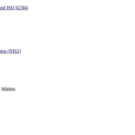
und ISO 62304
ngen (NIS2)
e Märkte.