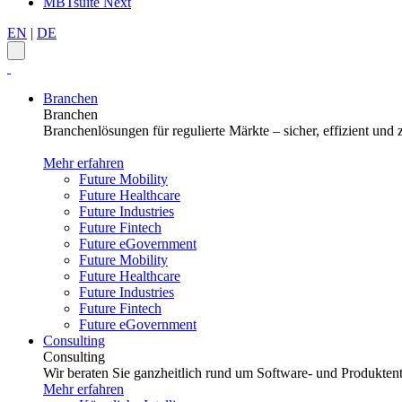
MBTsuite Next
EN
|
DE
Branchen
Branchen
Branchenlösungen für regulierte Märkte – sicher, effizient und z
Mehr erfahren
Future Mobility
Future Healthcare
Future Industries
Future Fintech
Future eGovernment
Future Mobility
Future Healthcare
Future Industries
Future Fintech
Future eGovernment
Consulting
Consulting
Wir beraten Sie ganzheitlich rund um Software- und Produktent
Mehr erfahren