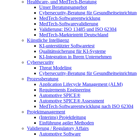
Healthcare- und MedTech-Beratung
Unser Beratungsangebot
Cybersecurity-Beratung für Gesundheitseinrichtu
MedTech-Softwareentwicklung
MedTech-Softwarevalidierung
Validierung: ISO 13485 und ISO 62304
MedTech-Markteintritt Deutschland
Künstliche Intelligenz
KI-unterstützter Softwaretest
Qualitätssicherung für KI-Systeme
KI-Integration in Ihrem Unternehmen
Cybersecurity
Threat Modeling
Cybersecurity-Beratung für Gesundheitseinrichtu
Prozessberatung
Application Lifecycle Management (ALM)
Requirements Engineering
Automotive SPICE®
Automotive SPICE® Assessment
MedTech-Softwareentwicklung nach ISO 62304
Projektmanagement
(Interims) Projektleitung
Einführung agiler Methoden
Validierung / Regulatory Affairs
Automotive Software