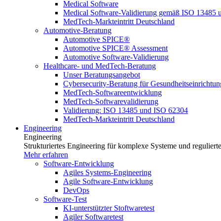
Medical Software
Medical Software-Validierung gemäß ISO 13485 
MedTech-Markteintritt Deutschland
Automotive-Beratung
Automotive SPICE®
Automotive SPICE® Assessment
Automotive Software-Validierung
Healthcare- und MedTech-Beratung
Unser Beratungsangebot
Cybersecurity-Beratung für Gesundheitseinrichtu
MedTech-Softwareentwicklung
MedTech-Softwarevalidierung
Validierung: ISO 13485 und ISO 62304
MedTech-Markteintritt Deutschland
Engineering
Engineering
Strukturiertes Engineering für komplexe Systeme und reguliert
Mehr erfahren
Software-Entwicklung
Agiles Systems-Engineering
Agile Software-Entwicklung
DevOps
Software-Test
KI-unterstützter Stoftwaretest
Agiler Softwaretest