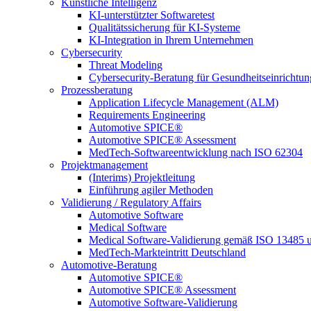
Künstliche Intelligenz
KI-unterstützter Softwaretest
Qualitätssicherung für KI-Systeme
KI-Integration in Ihrem Unternehmen
Cybersecurity
Threat Modeling
Cybersecurity-Beratung für Gesundheitseinrichtu
Prozessberatung
Application Lifecycle Management (ALM)
Requirements Engineering
Automotive SPICE®
Automotive SPICE® Assessment
MedTech-Softwareentwicklung nach ISO 62304
Projektmanagement
(Interims) Projektleitung
Einführung agiler Methoden
Validierung / Regulatory Affairs
Automotive Software
Medical Software
Medical Software-Validierung gemäß ISO 13485 
MedTech-Markteintritt Deutschland
Automotive-Beratung
Automotive SPICE®
Automotive SPICE® Assessment
Automotive Software-Validierung