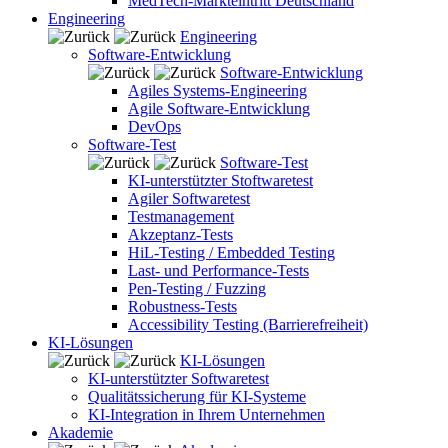
MedTech-Markteintritt Deutschland
Engineering
Engineering
Software-Entwicklung
Software-Entwicklung
Agiles Systems-Engineering
Agile Software-Entwicklung
DevOps
Software-Test
Software-Test
KI-unterstützter Stoftwaretest
Agiler Softwaretest
Testmanagement
Akzeptanz-Tests
HiL-Testing / Embedded Testing
Last- und Performance-Tests
Pen-Testing / Fuzzing
Robustness-Tests
Accessibility Testing (Barrierefreiheit)
KI-Lösungen
KI-Lösungen
KI-unterstützter Softwaretest
Qualitätssicherung für KI-Systeme
KI-Integration in Ihrem Unternehmen
Akademie