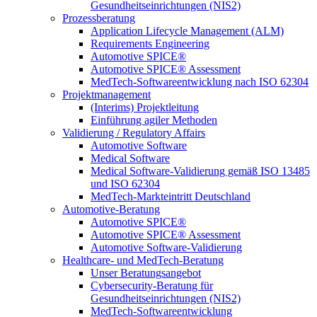
Gesundheitseinrichtungen (NIS2)
Prozessberatung
Application Lifecycle Management (ALM)
Requirements Engineering
Automotive SPICE®
Automotive SPICE® Assessment
MedTech-Softwareentwicklung nach ISO 62304
Projektmanagement
(Interims) Projektleitung
Einführung agiler Methoden
Validierung / Regulatory Affairs
Automotive Software
Medical Software
Medical Software-Validierung gemäß ISO 13485
und ISO 62304
MedTech-Markteintritt Deutschland
Automotive-Beratung
Automotive SPICE®
Automotive SPICE® Assessment
Automotive Software-Validierung
Healthcare- und MedTech-Beratung
Unser Beratungsangebot
Cybersecurity-Beratung für
Gesundheitseinrichtungen (NIS2)
MedTech-Softwareentwicklung