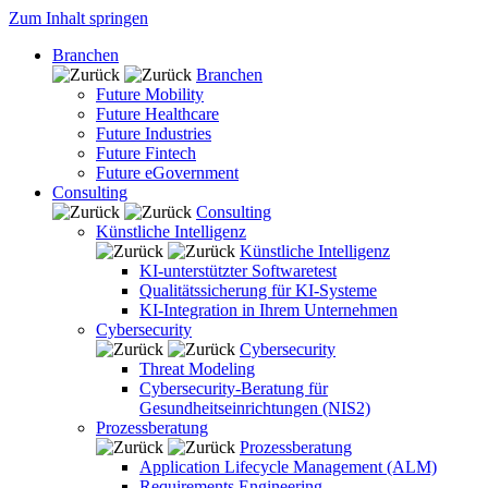
Zum Inhalt springen
Branchen
Branchen
Future Mobility
Future Healthcare
Future Industries
Future Fintech
Future eGovernment
Consulting
Consulting
Künstliche Intelligenz
Künstliche Intelligenz
KI-unterstützter Softwaretest
Qualitätssicherung für KI-Systeme
KI-Integration in Ihrem Unternehmen
Cybersecurity
Cybersecurity
Threat Modeling
Cybersecurity-Beratung für
Gesundheitseinrichtungen (NIS2)
Prozessberatung
Prozessberatung
Application Lifecycle Management (ALM)
Requirements Engineering