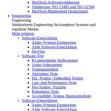
MedTech-Softwarevalidierung
Validierung: ISO 13485 und ISO 62304
MedTech-Markteintritt Deutschland
Engineering
Engineering
Strukturiertes Engineering für komplexe Systeme und
regulierte Märkte.
Mehr erfahren
Software-Entwicklung
Agiles Systems-Engineering
Agile Software-Entwicklung
DevOps
Software-Test
KI-unterstützter Stoftwaretest
Agiler Softwaretest
Testmanagement
Akzeptanz-Tests
HiL-Testing / Embedded Testing
Last- und Performance-Tests
Pen-Testing / Fuzzing
Robustness-Tests
Accessibility Testing (Barrierefreiheit)
Software-Entwicklung
Agiles Systems-Engineering
Agile Software-Entwicklung