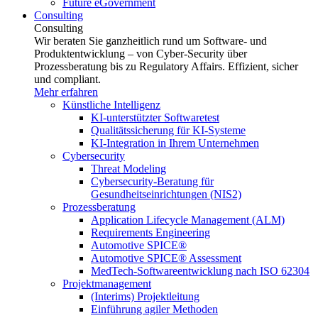
Future eGovernment
Consulting
Consulting
Wir beraten Sie ganzheitlich rund um Software- und
Produktentwicklung – von Cyber-Security über
Prozessberatung bis zu Regulatory Affairs. Effizient, sicher
und compliant.
Mehr erfahren
Künstliche Intelligenz
KI-unterstützter Softwaretest
Qualitätssicherung für KI-Systeme
KI-Integration in Ihrem Unternehmen
Cybersecurity
Threat Modeling
Cybersecurity-Beratung für
Gesundheitseinrichtungen (NIS2)
Prozessberatung
Application Lifecycle Management (ALM)
Requirements Engineering
Automotive SPICE®
Automotive SPICE® Assessment
MedTech-Softwareentwicklung nach ISO 62304
Projektmanagement
(Interims) Projektleitung
Einführung agiler Methoden