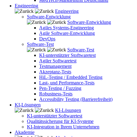
MedTech-Markteintritt Deutschland
Engineering
Engineering
Software-Entwicklung
Software-Entwicklung
Agiles Systems-Engineering
Agile Software-Entwicklung
DevOps
Software-Test
Software-Test
KI-unterstützter Stoftwaretest
Agiler Softwaretest
Testmanagement
Akzeptanz-Tests
HiL-Testing / Embedded Testing
Last- und Performance-Tests
Pen-Testing / Fuzzing
Robustness-Tests
Accessibility Testing (Barrierefreiheit)
KI-Lösungen
KI-Lösungen
KI-unterstützter Softwaretest
Qualitätssicherung für KI-Systeme
KI-Integration in Ihrem Unternehmen
Akademie