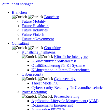
Zum Inhalt springen
Branchen
Branchen
Future Mobility
Future Healthcare
Future Industries
Future Fintech
Future eGovernment
Consulting
Consulting
Künstliche Intelligenz
Künstliche Intelligenz
KI-unterstützter Softwaretest
Qualitätssicherung für KI-Systeme
KI-Integration in Ihrem Unternehmen
Cybersecurity
Cybersecurity
Threat Modeling
Cybersecurity-Beratung für Gesundheitseinrichtu
Prozessberatung
Prozessberatung
Application Lifecycle Management (ALM)
Requirements Engineering
Automotive SPICE®