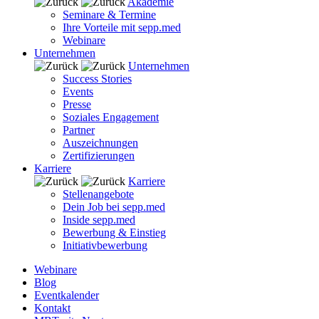
Akademie
Seminare & Termine
Ihre Vorteile mit sepp.med
Webinare
Unternehmen
Unternehmen
Success Stories
Events
Presse
Soziales Engagement
Partner
Auszeichnungen
Zertifizierungen
Karriere
Karriere
Stellenangebote
Dein Job bei sepp.med
Inside sepp.med
Bewerbung & Einstieg
Initiativbewerbung
Webinare
Blog
Eventkalender
Kontakt