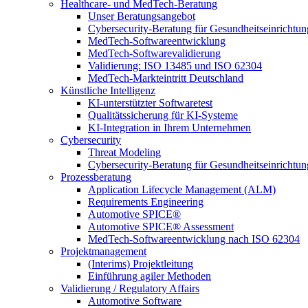
Healthcare- und MedTech-Beratung
Unser Beratungsangebot
Cybersecurity-Beratung für Gesundheitseinrichtu
MedTech-Softwareentwicklung
MedTech-Softwarevalidierung
Validierung: ISO 13485 und ISO 62304
MedTech-Markteintritt Deutschland
Künstliche Intelligenz
KI-unterstützter Softwaretest
Qualitätssicherung für KI-Systeme
KI-Integration in Ihrem Unternehmen
Cybersecurity
Threat Modeling
Cybersecurity-Beratung für Gesundheitseinrichtu
Prozessberatung
Application Lifecycle Management (ALM)
Requirements Engineering
Automotive SPICE®
Automotive SPICE® Assessment
MedTech-Softwareentwicklung nach ISO 62304
Projektmanagement
(Interims) Projektleitung
Einführung agiler Methoden
Validierung / Regulatory Affairs
Automotive Software