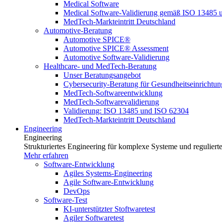
Medical Software
Medical Software-Validierung gemäß ISO 13485 
MedTech-Markteintritt Deutschland
Automotive-Beratung
Automotive SPICE®
Automotive SPICE® Assessment
Automotive Software-Validierung
Healthcare- und MedTech-Beratung
Unser Beratungsangebot
Cybersecurity-Beratung für Gesundheitseinrichtu
MedTech-Softwareentwicklung
MedTech-Softwarevalidierung
Validierung: ISO 13485 und ISO 62304
MedTech-Markteintritt Deutschland
Engineering
Engineering
Strukturiertes Engineering für komplexe Systeme und reguliert
Mehr erfahren
Software-Entwicklung
Agiles Systems-Engineering
Agile Software-Entwicklung
DevOps
Software-Test
KI-unterstützter Stoftwaretest
Agiler Softwaretest