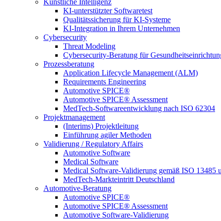
Künstliche Intelligenz
KI-unterstützter Softwaretest
Qualitätssicherung für KI-Systeme
KI-Integration in Ihrem Unternehmen
Cybersecurity
Threat Modeling
Cybersecurity-Beratung für Gesundheitseinrichtu
Prozessberatung
Application Lifecycle Management (ALM)
Requirements Engineering
Automotive SPICE®
Automotive SPICE® Assessment
MedTech-Softwareentwicklung nach ISO 62304
Projektmanagement
(Interims) Projektleitung
Einführung agiler Methoden
Validierung / Regulatory Affairs
Automotive Software
Medical Software
Medical Software-Validierung gemäß ISO 13485 
MedTech-Markteintritt Deutschland
Automotive-Beratung
Automotive SPICE®
Automotive SPICE® Assessment
Automotive Software-Validierung