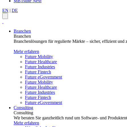
MBTsuite Next
EN
|
DE
Branchen
Branchen
Branchenlösungen für regulierte Märkte – sicher, effizient und z
Mehr erfahren
Future Mobility
Future Healthcare
Future Industries
Future Fintech
Future eGovernment
Future Mobility
Future Healthcare
Future Industries
Future Fintech
Future eGovernment
Consulting
Consulting
Wir beraten Sie ganzheitlich rund um Software- und Produktent
Mehr erfahren