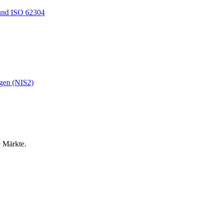
und ISO 62304
ngen (NIS2)
e Märkte.