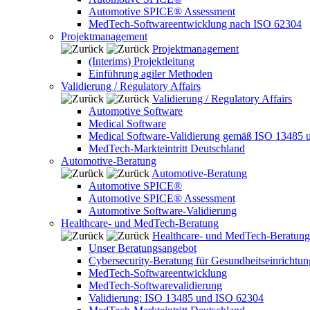
Automotive SPICE® Assessment
MedTech-Softwareentwicklung nach ISO 62304
Projektmanagement
Projektmanagement
(Interims) Projektleitung
Einführung agiler Methoden
Validierung / Regulatory Affairs
Validierung / Regulatory Affairs
Automotive Software
Medical Software
Medical Software-Validierung gemäß ISO 13485 
MedTech-Markteintritt Deutschland
Automotive-Beratung
Automotive-Beratung
Automotive SPICE®
Automotive SPICE® Assessment
Automotive Software-Validierung
Healthcare- und MedTech-Beratung
Healthcare- und MedTech-Beratung
Unser Beratungsangebot
Cybersecurity-Beratung für Gesundheitseinrichtu
MedTech-Softwareentwicklung
MedTech-Softwarevalidierung
Validierung: ISO 13485 und ISO 62304