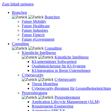
Zum Inhalt springen
Branchen
Branchen
Future Mobility
Future Healthcare
Future Industries
Future Fintech
Future eGovernment
Consulting
Consulting
Künstliche Intelligenz
Künstliche Intelligenz
KI-unterstützter Softwaretest
Qualitätssicherung für KI-Systeme
KI-Integration in Ihrem Unternehmen
Cybersecurity
Cybersecurity
Threat Modeling
Cybersecurity-Beratung für Gesundheitseinrichtu
Prozessberatung
Prozessberatung
Application Lifecycle Management (ALM)
Requirements Engineering
Automotive SPICE®