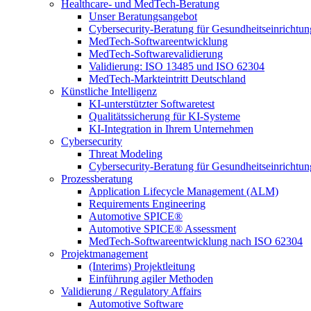
Healthcare- und MedTech-Beratung
Unser Beratungsangebot
Cybersecurity-Beratung für Gesundheitseinrichtu
MedTech-Softwareentwicklung
MedTech-Softwarevalidierung
Validierung: ISO 13485 und ISO 62304
MedTech-Markteintritt Deutschland
Künstliche Intelligenz
KI-unterstützter Softwaretest
Qualitätssicherung für KI-Systeme
KI-Integration in Ihrem Unternehmen
Cybersecurity
Threat Modeling
Cybersecurity-Beratung für Gesundheitseinrichtu
Prozessberatung
Application Lifecycle Management (ALM)
Requirements Engineering
Automotive SPICE®
Automotive SPICE® Assessment
MedTech-Softwareentwicklung nach ISO 62304
Projektmanagement
(Interims) Projektleitung
Einführung agiler Methoden
Validierung / Regulatory Affairs
Automotive Software