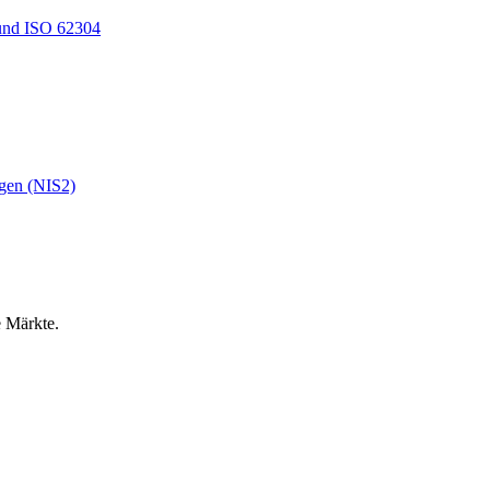
und ISO 62304
ngen (NIS2)
e Märkte.