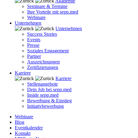
Akademie
Seminare & Termine
Ihre Vorteile mit sepp.med
Webinare
Unternehmen
Unternehmen
Success Stories
Events
Presse
Soziales Engagement
Partner
Auszeichnungen
Zertifizierungen
Karriere
Karriere
Stellenangebote
Dein Job bei sepp.med
Inside sepp.med
Bewerbung & Einstieg
Initiativbewerbung
Webinare
Blog
Eventkalender
Kontakt