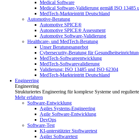
Medical Software
Medical Software-Validierung gemäß ISO 13485 
MedTech-Markteintritt Deutschland
Automotive-Beratung
Automotive SPICE®
Automotive SPICE® Assessment
Automotive Software-Validierung
Healthcare- und MedTech-Beratung
Unser Beratungsangebot
Cybersecurity-Beratung für Gesundheitseinrichtu
MedTech-Softwareentwicklung
MedTech-Softwarevalidierung
Validierung: ISO 13485 und ISO 62304
MedTech-Markteintritt Deutschland
Engineering
Engineering
Strukturiertes Engineering für komplexe Systeme und reguliert
Mehr erfahren
Software-Entwicklung
Agiles Systems-Engineering
Agile Software-Entwicklung
DevOps
Software-Test
KI-unterstützter Stoftwaretest
Agiler Softwaretest