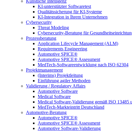
Künstliche Intelligenz
KI-unterstützter Softwaretest
Qualitätssicherung für KI-Systeme
KI-Integration in Ihrem Unternehmen
Cybersecurity
Threat Modeling
Cybersecurity-Beratung für Gesundheitseinrichtu
Prozessberatung
Application Lifecycle Management (ALM)
Requirements Engineering
Automotive SPICE®
Automotive SPICE® Assessment
MedTech-Softwareentwicklung nach ISO 62304
Projektmanagement
(Interims) Projektleitung
Einführung agiler Methoden
Validierung / Regulatory Affairs
Automotive Software
Medical Software
Medical Software-Validierung gemäß ISO 13485 
MedTech-Markteintritt Deutschland
Automotive-Beratung
Automotive SPICE®
Automotive SPICE® Assessment
Automotive Software-Validierung