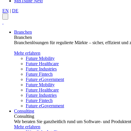
MBTsuite Next
EN
|
DE
Branchen
Branchen
Branchenlösungen für regulierte Märkte – sicher, effizient und z
Mehr erfahren
Future Mobility
Future Healthcare
Future Industries
Future Fintech
Future eGovernment
Future Mobility
Future Healthcare
Future Industries
Future Fintech
Future eGovernment
Consulting
Consulting
Wir beraten Sie ganzheitlich rund um Software- und Produktent
Mehr erfahren