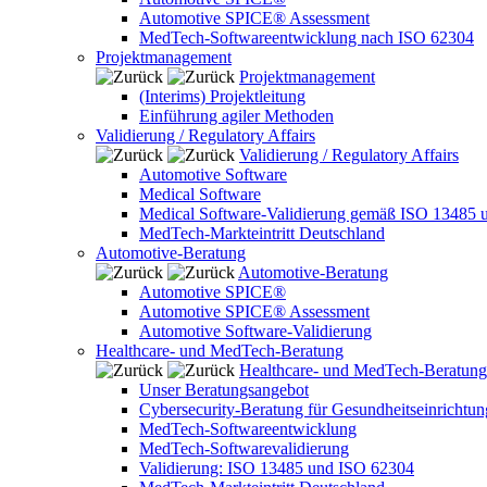
Automotive SPICE® Assessment
MedTech-Softwareentwicklung nach ISO 62304
Projektmanagement
Projektmanagement
(Interims) Projektleitung
Einführung agiler Methoden
Validierung / Regulatory Affairs
Validierung / Regulatory Affairs
Automotive Software
Medical Software
Medical Software-Validierung gemäß ISO 13485 
MedTech-Markteintritt Deutschland
Automotive-Beratung
Automotive-Beratung
Automotive SPICE®
Automotive SPICE® Assessment
Automotive Software-Validierung
Healthcare- und MedTech-Beratung
Healthcare- und MedTech-Beratung
Unser Beratungsangebot
Cybersecurity-Beratung für Gesundheitseinrichtu
MedTech-Softwareentwicklung
MedTech-Softwarevalidierung
Validierung: ISO 13485 und ISO 62304