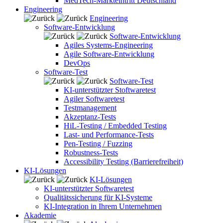
MedTech-Markteintritt Deutschland
Engineering
Engineering
Software-Entwicklung
Software-Entwicklung
Agiles Systems-Engineering
Agile Software-Entwicklung
DevOps
Software-Test
Software-Test
KI-unterstützter Stoftwaretest
Agiler Softwaretest
Testmanagement
Akzeptanz-Tests
HiL-Testing / Embedded Testing
Last- und Performance-Tests
Pen-Testing / Fuzzing
Robustness-Tests
Accessibility Testing (Barrierefreiheit)
KI-Lösungen
KI-Lösungen
KI-unterstützter Softwaretest
Qualitätssicherung für KI-Systeme
KI-Integration in Ihrem Unternehmen
Akademie