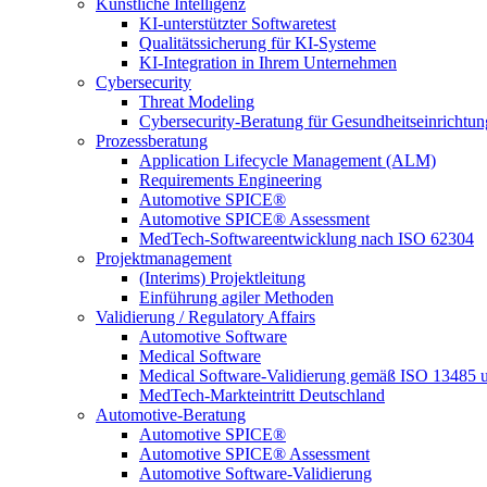
Künstliche Intelligenz
KI-unterstützter Softwaretest
Qualitätssicherung für KI-Systeme
KI-Integration in Ihrem Unternehmen
Cybersecurity
Threat Modeling
Cybersecurity-Beratung für Gesundheitseinrichtu
Prozessberatung
Application Lifecycle Management (ALM)
Requirements Engineering
Automotive SPICE®
Automotive SPICE® Assessment
MedTech-Softwareentwicklung nach ISO 62304
Projektmanagement
(Interims) Projektleitung
Einführung agiler Methoden
Validierung / Regulatory Affairs
Automotive Software
Medical Software
Medical Software-Validierung gemäß ISO 13485 
MedTech-Markteintritt Deutschland
Automotive-Beratung
Automotive SPICE®
Automotive SPICE® Assessment
Automotive Software-Validierung