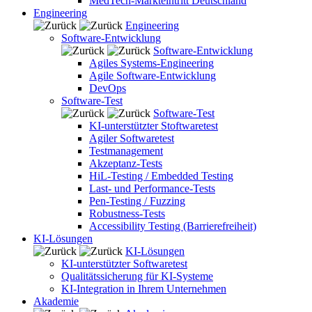
MedTech-Markteintritt Deutschland
Engineering
Engineering
Software-Entwicklung
Software-Entwicklung
Agiles Systems-Engineering
Agile Software-Entwicklung
DevOps
Software-Test
Software-Test
KI-unterstützter Stoftwaretest
Agiler Softwaretest
Testmanagement
Akzeptanz-Tests
HiL-Testing / Embedded Testing
Last- und Performance-Tests
Pen-Testing / Fuzzing
Robustness-Tests
Accessibility Testing (Barrierefreiheit)
KI-Lösungen
KI-Lösungen
KI-unterstützter Softwaretest
Qualitätssicherung für KI-Systeme
KI-Integration in Ihrem Unternehmen
Akademie