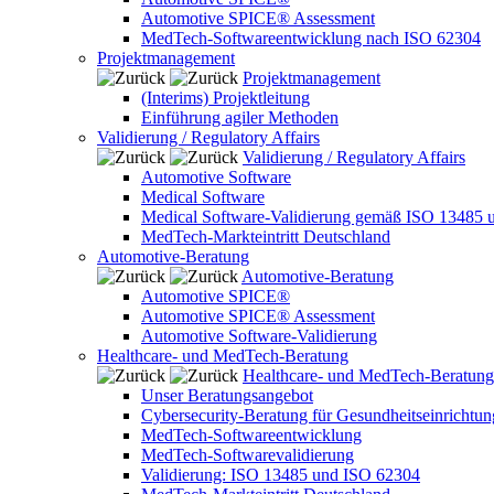
Automotive SPICE® Assessment
MedTech-Softwareentwicklung nach ISO 62304
Projektmanagement
Projektmanagement
(Interims) Projektleitung
Einführung agiler Methoden
Validierung / Regulatory Affairs
Validierung / Regulatory Affairs
Automotive Software
Medical Software
Medical Software-Validierung gemäß ISO 13485 
MedTech-Markteintritt Deutschland
Automotive-Beratung
Automotive-Beratung
Automotive SPICE®
Automotive SPICE® Assessment
Automotive Software-Validierung
Healthcare- und MedTech-Beratung
Healthcare- und MedTech-Beratung
Unser Beratungsangebot
Cybersecurity-Beratung für Gesundheitseinrichtu
MedTech-Softwareentwicklung
MedTech-Softwarevalidierung
Validierung: ISO 13485 und ISO 62304