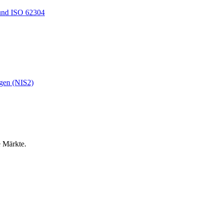
und ISO 62304
ngen (NIS2)
e Märkte.