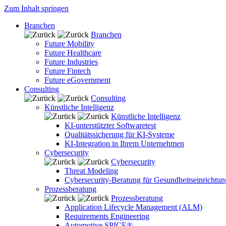
Zum Inhalt springen
Branchen
Branchen
Future Mobility
Future Healthcare
Future Industries
Future Fintech
Future eGovernment
Consulting
Consulting
Künstliche Intelligenz
Künstliche Intelligenz
KI-unterstützter Softwaretest
Qualitätssicherung für KI-Systeme
KI-Integration in Ihrem Unternehmen
Cybersecurity
Cybersecurity
Threat Modeling
Cybersecurity-Beratung für Gesundheitseinrichtu
Prozessberatung
Prozessberatung
Application Lifecycle Management (ALM)
Requirements Engineering
Automotive SPICE®