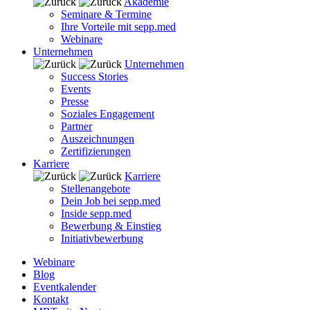
Akademie
Seminare & Termine
Ihre Vorteile mit sepp.med
Webinare
Unternehmen
Unternehmen
Success Stories
Events
Presse
Soziales Engagement
Partner
Auszeichnungen
Zertifizierungen
Karriere
Karriere
Stellenangebote
Dein Job bei sepp.med
Inside sepp.med
Bewerbung & Einstieg
Initiativbewerbung
Webinare
Blog
Eventkalender
Kontakt