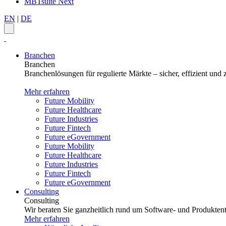
MBTsuite Next
EN
|
DE
Branchen
Branchen
Branchenlösungen für regulierte Märkte – sicher, effizient und z
Mehr erfahren
Future Mobility
Future Healthcare
Future Industries
Future Fintech
Future eGovernment
Future Mobility
Future Healthcare
Future Industries
Future Fintech
Future eGovernment
Consulting
Consulting
Wir beraten Sie ganzheitlich rund um Software- und Produktent
Mehr erfahren