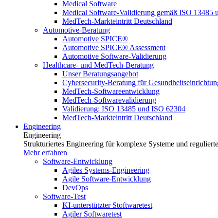
Medical Software
Medical Software-Validierung gemäß ISO 13485 
MedTech-Markteintritt Deutschland
Automotive-Beratung
Automotive SPICE®
Automotive SPICE® Assessment
Automotive Software-Validierung
Healthcare- und MedTech-Beratung
Unser Beratungsangebot
Cybersecurity-Beratung für Gesundheitseinrichtu
MedTech-Softwareentwicklung
MedTech-Softwarevalidierung
Validierung: ISO 13485 und ISO 62304
MedTech-Markteintritt Deutschland
Engineering
Engineering
Strukturiertes Engineering für komplexe Systeme und reguliert
Mehr erfahren
Software-Entwicklung
Agiles Systems-Engineering
Agile Software-Entwicklung
DevOps
Software-Test
KI-unterstützter Stoftwaretest
Agiler Softwaretest