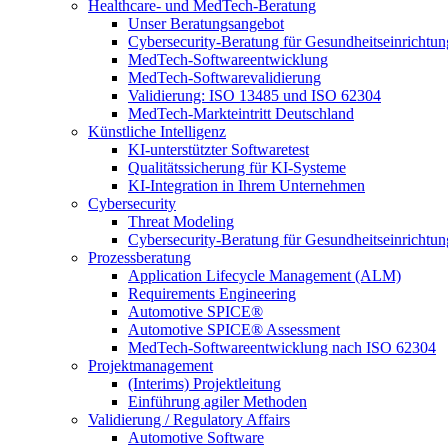
Healthcare- und MedTech-Beratung
Unser Beratungsangebot
Cybersecurity-Beratung für Gesundheitseinrichtu
MedTech-Softwareentwicklung
MedTech-Softwarevalidierung
Validierung: ISO 13485 und ISO 62304
MedTech-Markteintritt Deutschland
Künstliche Intelligenz
KI-unterstützter Softwaretest
Qualitätssicherung für KI-Systeme
KI-Integration in Ihrem Unternehmen
Cybersecurity
Threat Modeling
Cybersecurity-Beratung für Gesundheitseinrichtu
Prozessberatung
Application Lifecycle Management (ALM)
Requirements Engineering
Automotive SPICE®
Automotive SPICE® Assessment
MedTech-Softwareentwicklung nach ISO 62304
Projektmanagement
(Interims) Projektleitung
Einführung agiler Methoden
Validierung / Regulatory Affairs
Automotive Software