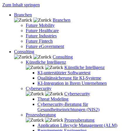
Zum Inhalt springen
Branchen
Branchen
Future Mobility
Future Healthcare
Future Industries
Future Fintech
Future eGovernment
Consulting
Consulting
Künstliche Intelligenz
Künstliche Intelligenz
KI-unterstützter Softwaretest
Qualitätssicherung für KI-Systeme
KI-Integration in Ihrem Unternehmen
Cybersecurity
Cybersecurity
Threat Modeling
Cybersecurity-Beratung für
Gesundheitseinrichtungen (NIS2)
Prozessberatung
Prozessberatung
Application Lifecycle Management (ALM)
Requirements Engineering