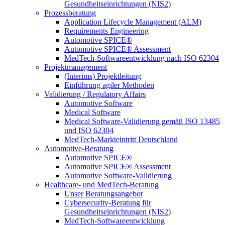
Gesundheitseinrichtungen (NIS2)
Prozessberatung
Application Lifecycle Management (ALM)
Requirements Engineering
Automotive SPICE®
Automotive SPICE® Assessment
MedTech-Softwareentwicklung nach ISO 62304
Projektmanagement
(Interims) Projektleitung
Einführung agiler Methoden
Validierung / Regulatory Affairs
Automotive Software
Medical Software
Medical Software-Validierung gemäß ISO 13485
und ISO 62304
MedTech-Markteintritt Deutschland
Automotive-Beratung
Automotive SPICE®
Automotive SPICE® Assessment
Automotive Software-Validierung
Healthcare- und MedTech-Beratung
Unser Beratungsangebot
Cybersecurity-Beratung für
Gesundheitseinrichtungen (NIS2)
MedTech-Softwareentwicklung