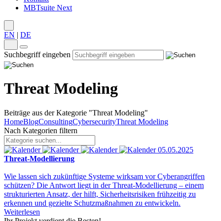
MBTsuite Next
EN
|
DE
Suchbegriff eingeben
Threat Modeling
Beiträge aus der Kategorie "Threat Modeling"
Home
Blog
Consulting
Cybersecurity
Threat Modeling
Nach Kategorien filtern
05.05.2025
Threat-Modellierung
Wie lassen sich zukünftige Systeme wirksam vor Cyberangriffen
schützen? Die Antwort liegt in der Threat-Modellierung – einem
strukturierten Ansatz, der hilft, Sicherheitsrisiken frühzeitig zu
erkennen und gezielte Schutzmaßnahmen zu entwickeln.
Weiterlesen
Ihr Projekt verdient die Besten!