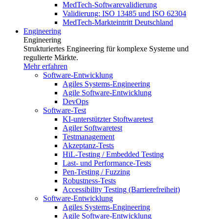
MedTech-Softwarevalidierung
Validierung: ISO 13485 und ISO 62304
MedTech-Markteintritt Deutschland
Engineering
Engineering
Strukturiertes Engineering für komplexe Systeme und
regulierte Märkte.
Mehr erfahren
Software-Entwicklung
Agiles Systems-Engineering
Agile Software-Entwicklung
DevOps
Software-Test
KI-unterstützter Stoftwaretest
Agiler Softwaretest
Testmanagement
Akzeptanz-Tests
HiL-Testing / Embedded Testing
Last- und Performance-Tests
Pen-Testing / Fuzzing
Robustness-Tests
Accessibility Testing (Barrierefreiheit)
Software-Entwicklung
Agiles Systems-Engineering
Agile Software-Entwicklung