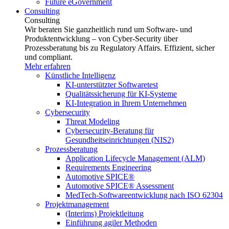
Future eGovernment
Consulting
Consulting
Wir beraten Sie ganzheitlich rund um Software- und
Produktentwicklung – von Cyber-Security über
Prozessberatung bis zu Regulatory Affairs. Effizient, sicher
und compliant.
Mehr erfahren
Künstliche Intelligenz
KI-unterstützter Softwaretest
Qualitätssicherung für KI-Systeme
KI-Integration in Ihrem Unternehmen
Cybersecurity
Threat Modeling
Cybersecurity-Beratung für
Gesundheitseinrichtungen (NIS2)
Prozessberatung
Application Lifecycle Management (ALM)
Requirements Engineering
Automotive SPICE®
Automotive SPICE® Assessment
MedTech-Softwareentwicklung nach ISO 62304
Projektmanagement
(Interims) Projektleitung
Einführung agiler Methoden