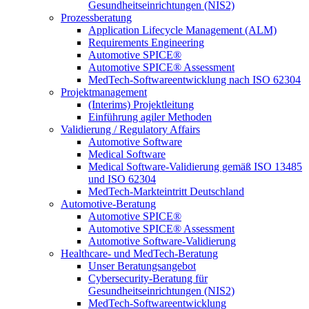
Gesundheitseinrichtungen (NIS2)
Prozessberatung
Application Lifecycle Management (ALM)
Requirements Engineering
Automotive SPICE®
Automotive SPICE® Assessment
MedTech-Softwareentwicklung nach ISO 62304
Projektmanagement
(Interims) Projektleitung
Einführung agiler Methoden
Validierung / Regulatory Affairs
Automotive Software
Medical Software
Medical Software-Validierung gemäß ISO 13485
und ISO 62304
MedTech-Markteintritt Deutschland
Automotive-Beratung
Automotive SPICE®
Automotive SPICE® Assessment
Automotive Software-Validierung
Healthcare- und MedTech-Beratung
Unser Beratungsangebot
Cybersecurity-Beratung für
Gesundheitseinrichtungen (NIS2)
MedTech-Softwareentwicklung