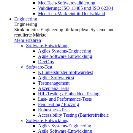
MedTech-Softwarevalidierung
Validierung: ISO 13485 und ISO 62304
MedTech-Markteintritt Deutschland
Engineering
Engineering
Strukturiertes Engineering für komplexe Systeme und
regulierte Märkte.
Mehr erfahren
Software-Entwicklung
Agiles Systems-Engineering
Agile Software-Entwicklung
DevOps
Software-Test
KI-unterstützter Stoftwaretest
Agiler Softwaretest
Testmanagement
Akzeptanz-Tests
HiL-Testing / Embedded Testing
Last- und Performance-Tests
Pen-Testing / Fuzzing
Robustness-Tests
Accessibility Testing (Barrierefreiheit)
Software-Entwicklung
Agiles Systems-Engineering
Agile Software-Entwicklung