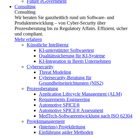
Future eGovernment
Consulting
Consulting
Wir beraten Sie ganzheitlich rund um Software- und
Produktentwicklung – von Cyber-Security über
Prozessberatung bis zu Regulatory Affairs. Effizient, sicher
und compliant.
Mehr erfahren
Künstliche Intelligenz
KI-unterstützter Softwaretest
Qualitätssicherung für KI-Systeme
KI-Integration in Ihrem Unternehmen
Cybersecurity
Threat Modeling
Cybersecurity-Beratung für
Gesundheitseinrichtungen (NIS2)
Prozessberatung
Application Lifecycle Management (ALM)
Requirements Engineering
Automotive SPICE®
Automotive SPICE® Assessment
MedTech-Softwareentwicklung nach ISO 62304
Projektmanagement
(Interims) Projektleitung
Einführung agiler Methoden