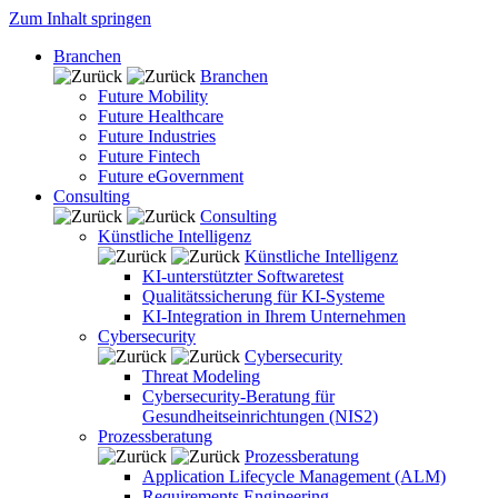
Zum Inhalt springen
Branchen
Branchen
Future Mobility
Future Healthcare
Future Industries
Future Fintech
Future eGovernment
Consulting
Consulting
Künstliche Intelligenz
Künstliche Intelligenz
KI-unterstützter Softwaretest
Qualitätssicherung für KI-Systeme
KI-Integration in Ihrem Unternehmen
Cybersecurity
Cybersecurity
Threat Modeling
Cybersecurity-Beratung für
Gesundheitseinrichtungen (NIS2)
Prozessberatung
Prozessberatung
Application Lifecycle Management (ALM)
Requirements Engineering