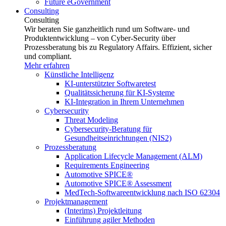
Future eGovernment
Consulting
Consulting
Wir beraten Sie ganzheitlich rund um Software- und
Produktentwicklung – von Cyber-Security über
Prozessberatung bis zu Regulatory Affairs. Effizient, sicher
und compliant.
Mehr erfahren
Künstliche Intelligenz
KI-unterstützter Softwaretest
Qualitätssicherung für KI-Systeme
KI-Integration in Ihrem Unternehmen
Cybersecurity
Threat Modeling
Cybersecurity-Beratung für
Gesundheitseinrichtungen (NIS2)
Prozessberatung
Application Lifecycle Management (ALM)
Requirements Engineering
Automotive SPICE®
Automotive SPICE® Assessment
MedTech-Softwareentwicklung nach ISO 62304
Projektmanagement
(Interims) Projektleitung
Einführung agiler Methoden