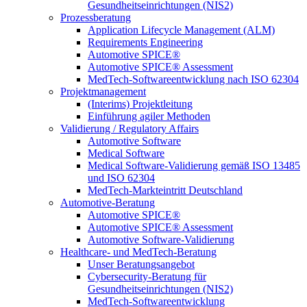
Gesundheitseinrichtungen (NIS2)
Prozessberatung
Application Lifecycle Management (ALM)
Requirements Engineering
Automotive SPICE®
Automotive SPICE® Assessment
MedTech-Softwareentwicklung nach ISO 62304
Projektmanagement
(Interims) Projektleitung
Einführung agiler Methoden
Validierung / Regulatory Affairs
Automotive Software
Medical Software
Medical Software-Validierung gemäß ISO 13485
und ISO 62304
MedTech-Markteintritt Deutschland
Automotive-Beratung
Automotive SPICE®
Automotive SPICE® Assessment
Automotive Software-Validierung
Healthcare- und MedTech-Beratung
Unser Beratungsangebot
Cybersecurity-Beratung für
Gesundheitseinrichtungen (NIS2)
MedTech-Softwareentwicklung