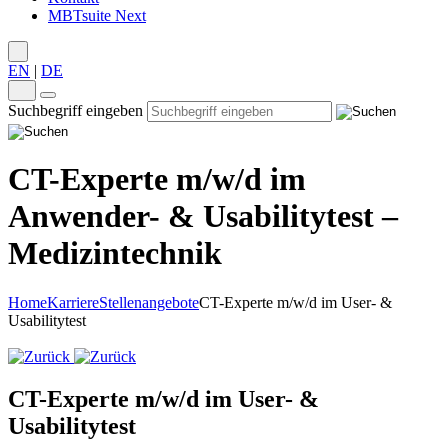
MBTsuite Next
EN
|
DE
Suchbegriff eingeben
CT-Experte m/w/d im
Anwender- & Usabilitytest –
Medizintechnik
Home
Karriere
Stellenangebote
CT-Experte m/w/d im User- &
Usabilitytest
CT-Experte m/w/d im User- &
Usabilitytest