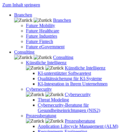
Zum Inhalt springen
Branchen
Branchen
Future Mobility
Future Healthcare
Future Industries
Future Fintech
Future eGovernment
Consulting
Consulting
Künstliche Intelligenz
Künstliche Intelligenz
KI-unterstützter Softwaretest
Qualitätssicherung für KI-Systeme
KI-Integration in Ihrem Unternehmen
Cybersecurity
Cybersecurity
Threat Modeling
Cybersecurity-Beratung für
Gesundheitseinrichtungen (NIS2)
Prozessberatung
Prozessberatung
Application Lifecycle Management (ALM)
Requirements Engineering