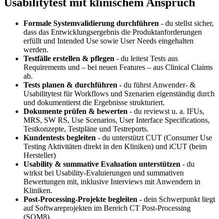
Usabilitytest mit klinischem Anspruch
Formale Systemvalidierung durchführen
- du stellst sicher,
dass das Entwicklungsergebnis die Produktanforderungen
erfüllt und Intended Use sowie User Needs eingehalten
werden.
Testfälle erstellen & pflegen
- du leitest Tests aus
Requirements und – bei neuen Features – aus Clinical Claims
ab.
Tests planen & durchführen
- du führst Anwender- &
Usabilitytest für Workflows und Szenarien eigenständig durch
und dokumentierst die Ergebnisse strukturiert.
Dokumente prüfen & bewerten
- du reviewst u. a. IFUs,
MRS, SW RS, Use Scenarios, User Interface Specifications,
Testkonzepte, Testpläne und Testreports.
Kundentests begleiten
- du unterstützt CUT (Consumer Use
Testing Aktivitäten direkt in den Kliniken) und iCUT (beim
Hersteller)
Usability & summative Evaluation unterstützen
- du
wirkst bei Usability-Evaluierungen und summativen
Bewertungen mit, inklusive Interviews mit Anwendern in
Kliniken.
Post-Processing-Projekte begleiten -
dein Schwerpunkt liegt
auf Softwareprojekten im Bereich CT Post-Processing
(SOM8).