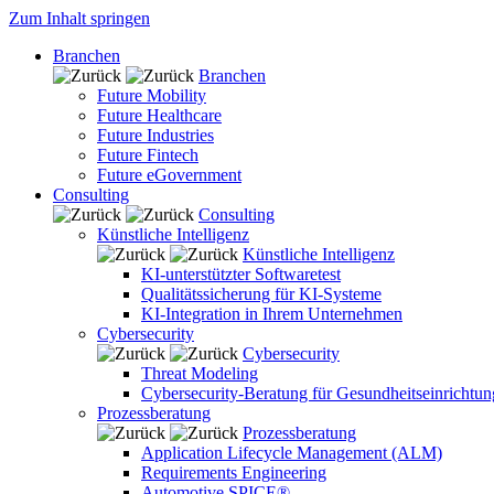
Zum Inhalt springen
Branchen
Branchen
Future Mobility
Future Healthcare
Future Industries
Future Fintech
Future eGovernment
Consulting
Consulting
Künstliche Intelligenz
Künstliche Intelligenz
KI-unterstützter Softwaretest
Qualitätssicherung für KI-Systeme
KI-Integration in Ihrem Unternehmen
Cybersecurity
Cybersecurity
Threat Modeling
Cybersecurity-Beratung für Gesundheitseinrichtu
Prozessberatung
Prozessberatung
Application Lifecycle Management (ALM)
Requirements Engineering
Automotive SPICE®